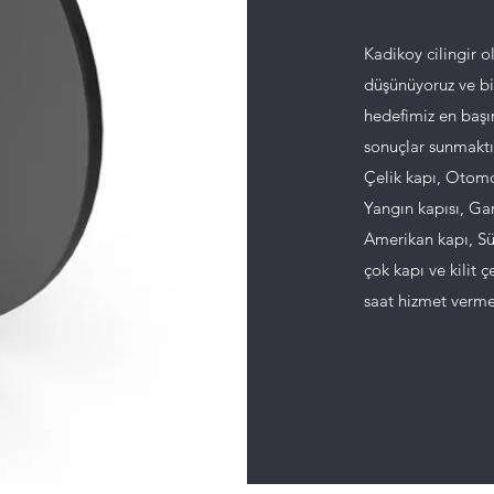
Kadikoy cilingir o
düşünüyoruz ve bir
hedefimiz en başı
sonuçlar sunmaktır
Çelik kapı, Otomo
Yangın kapısı, Gar
Amerikan kapı, Sür
çok kapı ve kilit ç
saat hizmet verme