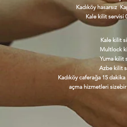
Kadıköy hasarsız Ka
Kale kilit servisi
Kale kilit 
Multlock kili
Yuma kilit 
Azbe kilit 
Kadıköy caferağa 15 dakika s
açma hizmetleri sizebir