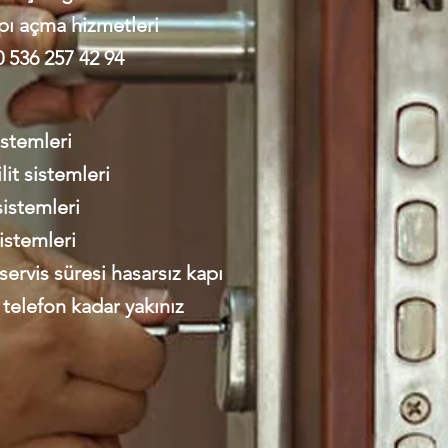
pı açma hizmetleri
 0 536 257 42 94
sistemleri
t sistemleri
sistemleri
sistemleri
ervis süresi hasarsız kapı
 telefon kadar yakınız